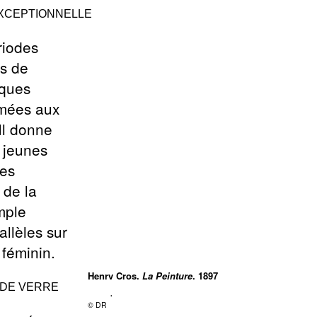
XCEPTIONNELLE
riodes
es de
lques
omées aux
Il donne
 jeunes
des
 de la
mple
llèles sur
 féminin.
Henry Cros,
La Peinture
, 1897
 DE VERRE
Grès porcelainé
©
DR