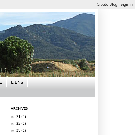
E
LIENS
ARCHIVES
►
21
(1)
►
22
(2)
►
23
(1)